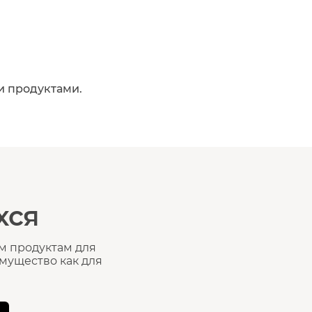
и продуктами.
хся
м продуктам для
мущество как для