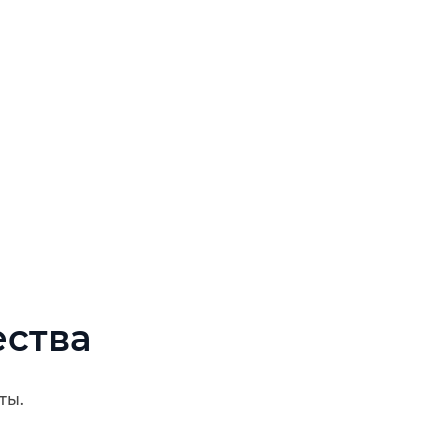
ества
ты.