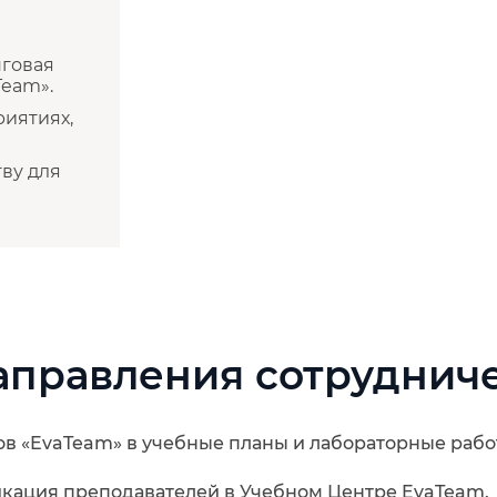
говая
Team».
риятиях,
ву для
аправления сотруднич
в «EvaTeam» в учебные планы и лабораторные рабо
кация преподавателей в Учебном Центре EvaTeam.