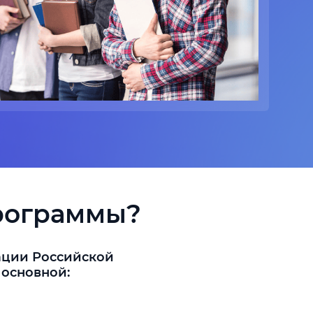
программы?
ации Российской
 основной: