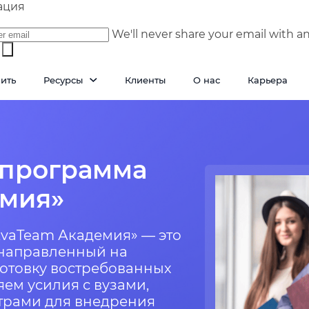
ация
We'll never share your email with a
пить
Ресурсы
Клиенты
О нас
Карьера
 программа
емия»
vaTeam Академия» — это
 направленный на
готовку востребованных
яем усилия с вузами,
трами для внедрения