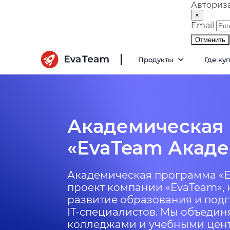
Авториз
×
Email
Отменить
Продукты
Где ку
Академическая
«EvaTeam Акад
Академическая программа «E
проект компании «EvaTeam»,
развитие образования и под
IT-специалистов. Мы объедин
колледжами и учебными цен