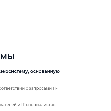
ммы
 экосистему, основанную
тветствии с запросами IT-
телей и IT-специалистов,