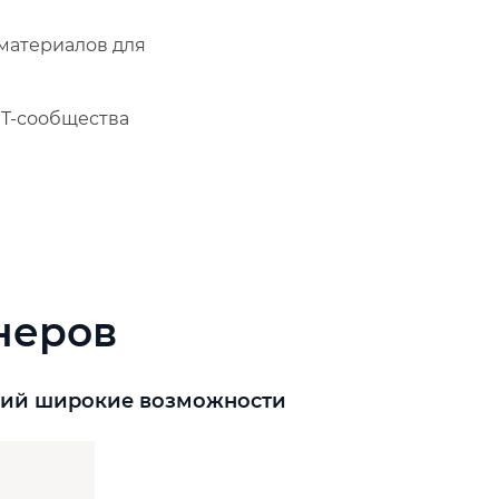
материалов для
T-сообщества
неров
аций широкие возможности