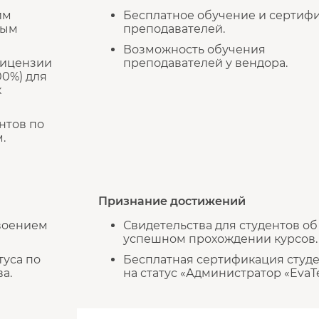
им
Бесплатное обучение и сертиф
ным
преподавателей.
Возможность обучения
лицензии
преподавателей у вендора.
00%) для
х
нтов по
.
Признание достижений
воением
Свидетельства для студентов об
успешном прохождении курсов.
уса по
Бесплатная сертификация студ
а.
на статус «Администратор «EvaT