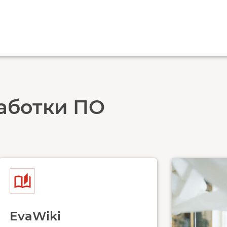
аботки ПО
EvaWiki