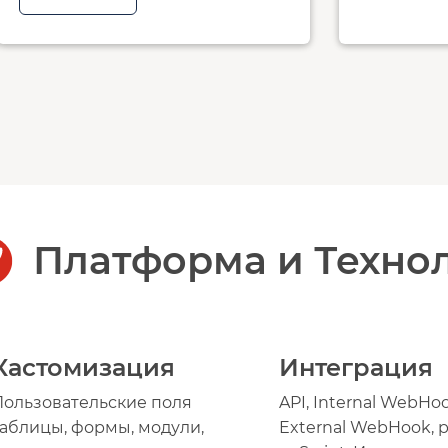
Платформа и Техно
Кастомизация
Интеграция
Пользовательские поля
API, Internal WebHoo
таблицы, формы, модули,
External WebHook, p