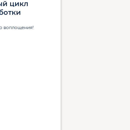
ый цикл
ботки
до воплощения!