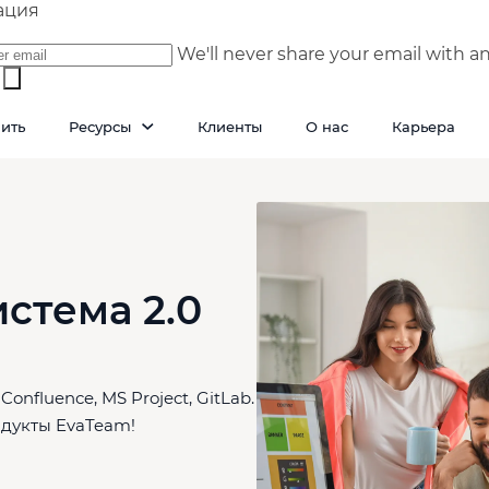
ация
We'll never share your email with a
пить
Ресурсы
Клиенты
О нас
Карьера
стема 2.0
onfluence, MS Project, GitLab.
дукты EvaTeam!