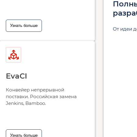
Полн
разра
Узнать больше
От идеи 
EvaCI
Конвейер непрерывной
поставки. Российская замена
Jenkins, Bamboo.
Узнать больше