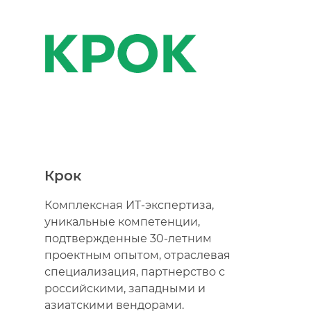
So
ГК
ре
ци
ин
Об
ор
бо
Крок
кл
Комплексная ИТ-экспертиза,
ин
уникальные компетенции,
Кл
подтвержденные 30-летним
Тр
проектным опытом, отраслевая
специализация, партнерство с
российскими, западными и
азиатскими вендорами.