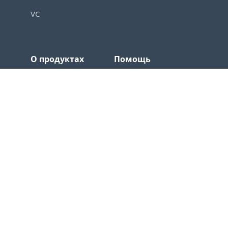
VC
О продуктах
Помощь
EvaTeam
Техническая
поддержка
Кейсы
База знаний
Нам доверяют
Внедрение
Тарифы
Учебный центр
Безопасность
Академическая
Регистрация
программа
Войти
Регламент поддержки
Партнерская
программа