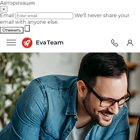
Авторизация
×
Email
We'll never share your
email with anyone else.
Отменить