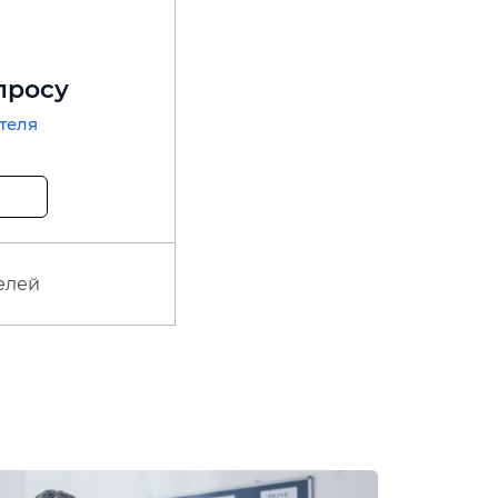
просу
теля
елей