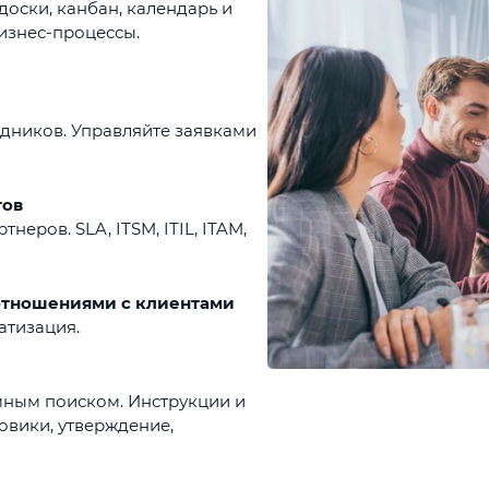
доски, канбан, календарь и
Бизнес-процессы.
удников. Управляйте заявками
тов
неров. SLA, ITSM, ITIL, ITAM,
отношениями с клиентами
атизация.
мным поиском. Инструкции и
овики, утверждение,