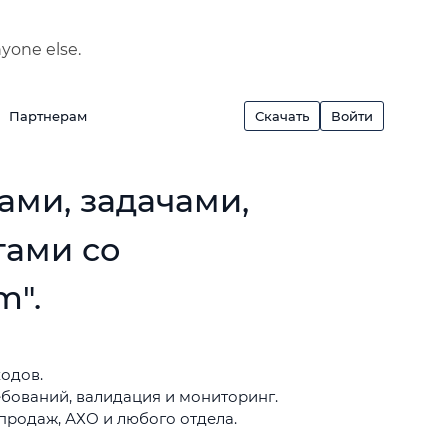
nyone else.
Партнерам
Скачать
Войти
ами, задачами,
тами со
m".
одов.
бований, валидация и мониторинг.
 продаж, АХО и любого отдела.