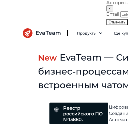
Авториз
×
Email
Отменить
Продукты
Где ку
EvaTeam — Си
New
бизнес-процессам
встроенным чатом
Цифрови
Реестр
Создани
российского ПО
№13880.
Автомати