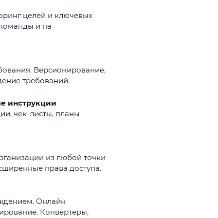
ы
оринг целей и ключевых
 команды и на
бования. Версионирование,
дение требований.
ые инструкции
и, чек-листы, планы
рганизации из любой точки
асширенные права доступа.
рждением. Онлайн
ирование. Конвертеры,