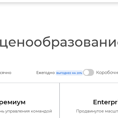
ценообразовани
сячно
Ежегодно
Коробочна
ВЫГОДНЕЕ НА 20%
ремиум
Enterpr
нь управления командой
Продвинутое масш