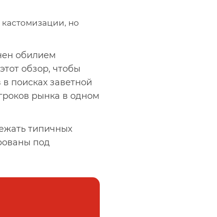
 кастомизации, но
нен обилием
тот обзор, чтобы
 в поисках заветной
гроков рынка в одном
бежать типичных
рованы под