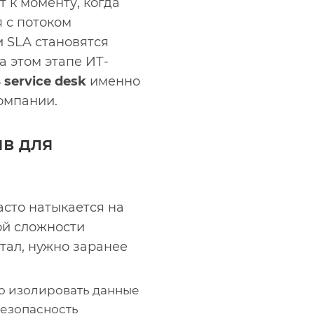
 к моменту, когда
 с потоком
 SLA становятся
а этом этапе ИТ-
ь
service desk
именно
омпании.
в для
часто натыкается на
ой сложности
тал, нужно заранее
ю изолировать данные
безопасность