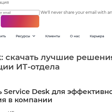
ация
We'll never share your email with a
пить
Ресурсы
Клиенты
О нас
Карьера
k: скачать лучшие решени
ции ИТ-отдела
ь Service Desk для эффективн
ия в компании