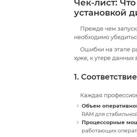
Чек-лист: Чт
установкой д
Прежде чем запуска
необходимо убедиться
Ошибки на этапе р
хуже, к утере данных
1. Соответств
Каждая профессион
Объем оперативно
RAM для стабильно
Процессорные мощ
работающих операто