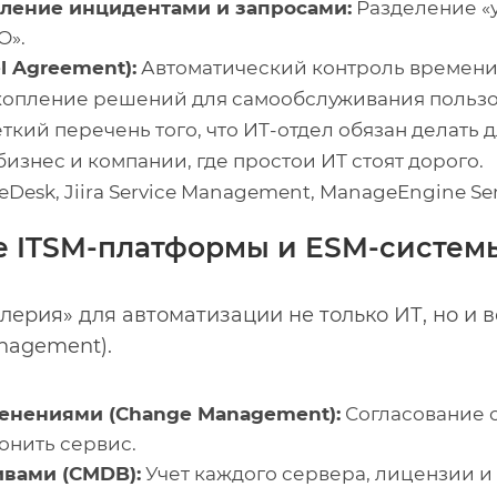
ление инцидентами и запросами:
Разделение «у
О».
el Agreement):
Автоматический контроль времени
опление решений для самообслуживания пользо
ткий перечень того, что ИТ-отдел обязан делать д
изнес и компании, где простои ИТ стоят дорого.
eDesk, Jiira Service Management, ManageEngine Ser
е ITSM-платформы и ESM-систем
лерия» для автоматизации не только ИТ, но и 
anagement).
енениями (Change Management):
Согласование о
онить сервис.
ивами (CMDB):
Учет каждого сервера, лицензии и 