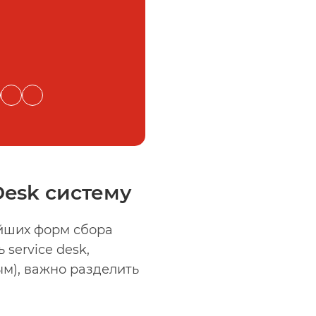
Desk систему
ейших форм сбора
service desk,
м), важно разделить