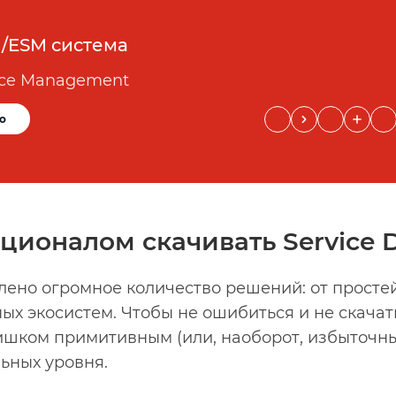
M/ESM система
vice Management
о
ционалом скачивать Service 
лено огромное количество решений: от прост
ых экосистем. Чтобы не ошибиться и не скачать 
ишком примитивным (или, наоборот, избыточны
ьных уровня.