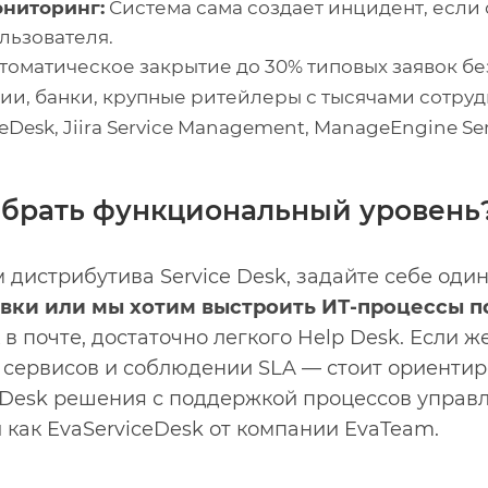
ниторинг:
Система сама создает инцидент, если
льзователя.
томатическое закрытие до 30% типовых заявок без
и, банки, крупные ритейлеры с тысячами сотруд
eDesk, Jiira Service Management, ManageEngine Ser
ыбрать функциональный уровень
дистрибутива Service Desk, задайте себе оди
явки или мы хотим выстроить ИТ-процессы п
в почте, достаточно легкого Help Desk. Если ж
и сервисов и соблюдении SLA — стоит ориентир
 Desk решения с поддержкой процессов управ
 как EvaServiceDesk от компании EvaTeam.