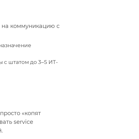
н на коммуникацию с
 назначение
с штатом до 3–5 ИТ-
 просто «копят
ать service
.