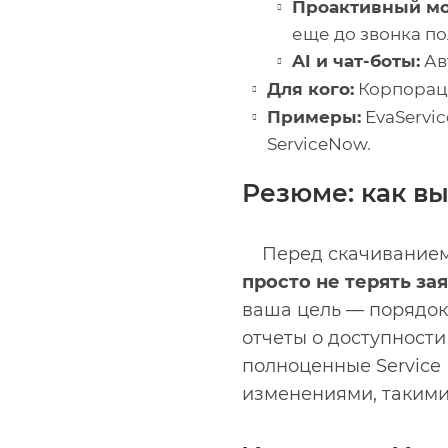
Проактивный мо
еще до звонка по
AI и чат-боты:
Ав
Для кого:
Корпораци
Примеры:
EvaServic
ServiceNow
.
Резюме: как в
Перед скачиванием 
просто не терять за
ваша цель — порядок 
отчеты о доступност
полноценные Service
изменениями, такими