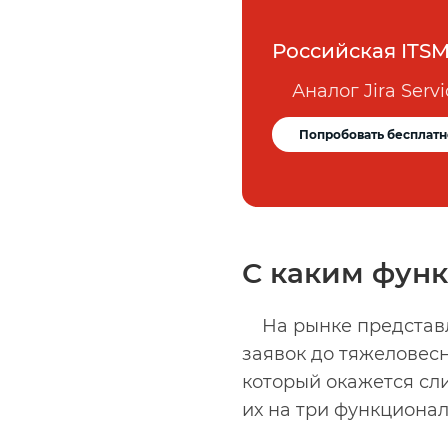
Российская ITS
Аналог Jira Ser
Попробовать бесплатн
С каким функ
На рынке представ
заявок до тяжеловесн
который окажется сл
их на три функционал