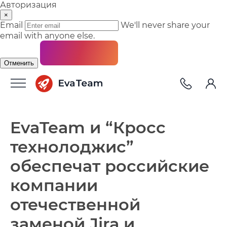
Авторизация
×
Email
We'll never share your
email with anyone else.
Отменить
EvaTeam и “Кросс
технолоджис”
обеспечат российские
компании
отечественной
заменой Jira и