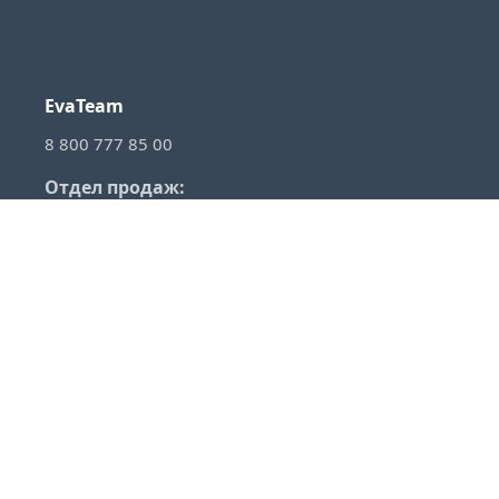
EvaTeam
8 800 777 85 00
Отдел продаж:
sales@evateam.ru
VKontakte
YouTube
Rutube
Telegram
Habr
VC