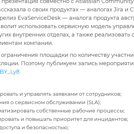
презентация совместно с Atlassian Community
сказала о своих продуктах — аналогах Jira и C
релиз EvaServiceDesk — аналога продукта авс
озволит использовать сервисную модель управле
гих внутренних отделах, а также реализовать
клиентам компании.
 ограничения площадки по количеству участник
сляции. Поэтому публикуем запись мероприятия
HBY_Ly8
ровать и управлять заявками от сотрудников;
ия о сервисном обслуживании (SLA);
матизировать собственные рабочие процессы;
ировать и повышать приоритет для инцидентов;
доступа и безопасностью;