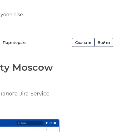
nyone else.
Партнерам
Скачать
Войти
ity Moscow
лога Jira Service