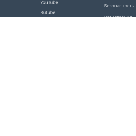
YouTube
Безопасность
Rutube
Регистрация
Telegram
Войти
Habr
VC
Copyright © 2026 EvaTeam. All rights reserved.
Технологические разработки осуществляю
развития информационных технологий