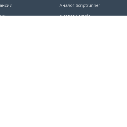
ансии
Аналог Scriptrunner
ции
Аналог Comala
 прессы
Аналог Asana
мьюнити
Аналог Microsoft Project
аккредитация
Аналог YouTrack
ЕВАТИМ
ООО Карбон Софт
ичная оферта
Публичная оферта
ензионное соглашение
Лицензионное соглашение
итика
Политика