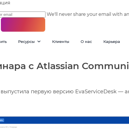
ация
We'll never share your email with a
пить
Ресурсы
Клиенты
О нас
Карьера
инара с Atlassian Commun
ыпустила первую версию EvaServiceDesk — ана