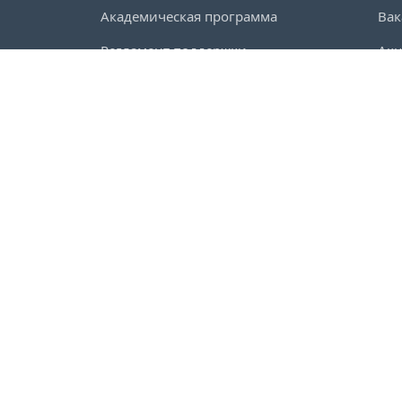
Академическая программа
Вак
Регламент поддержки
Ак
Партнерская программа
Для
Активация продукта
Ко
Дорожная карта
ИТ-
Эксперты
АО 
Публ
тся при грантовой поддержке Российского фонда
Лиц
Пол