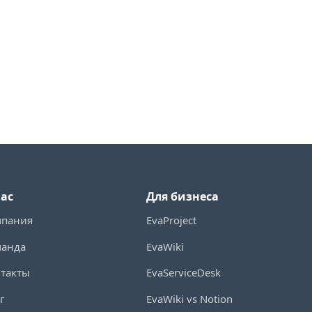
нас
Для бизнеса
мпания
EvaProject
манда
EvaWiki
такты
EvaServiceDesk
г
EvaWiki vs Notion