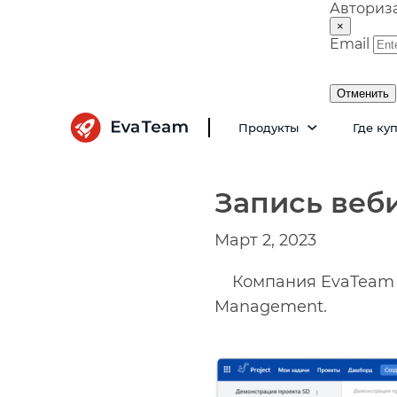
Авториз
×
Email
Отменить
Продукты
Где ку
Запись веб
Март 2, 2023
Компания EvaTeam в
Management.