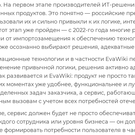
. На первом этапе производителей ИТ-решени
нных продуктов. Это понятно — российские п
зовали их и сильно привыкли к их логике, инт
тот этап уже пройден — с 2022-го года многие
и от импортозамещения к обеспечению техно
уже осознанно выбирают решения, адекватные 
ационные технологии и в частности EvaWiki п
менение привычной логики, решения активно а
к развивается и EvaWiki: продукт не просто та
гих моментах уже удобнее, функциональнее и лу
деленных задач заказчика, а сервис, работающ
ным вызовам с учетом всех потребностей отече
е, сервис должен будет не просто обеспечива
дого сотрудника или уровня бизнеса — он до
е формировать потребности пользователя в ча