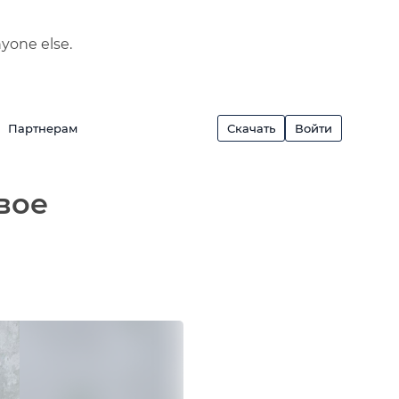
nyone else.
Партнерам
Скачать
Войти
вое