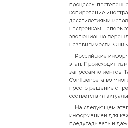
процессы постепенно
копирование иностра
десятилетиями исполь
настройкам. Теперь э
эволюционно перешл
независимости. Они 
Российские информ
этап. Происходит из
запросам клиентов. Та
Confluence, а во мно
просто решение опре
соответствия актуаль
На следующем этап
информацией для каж
предугадывать и даж