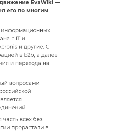
одвижение EvaWiki —
ел его по многим
и информационных
на с IT и
cronis и другие. С
ацией в b2b, а далее
ния и перехода на
тый вопросами
ероссийской
является
единений.
 часть всех без
гии прорастали в