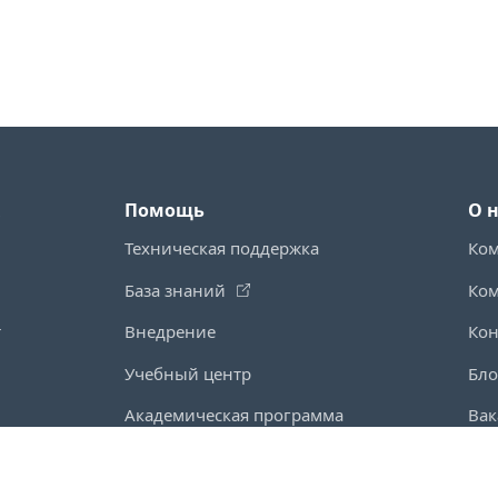
Помощь
О 
Техническая поддержка
Ко
База знаний
Ко
т
Внедрение
Кон
Учебный центр
Бло
Академическая программа
Вак
Регламент поддержки
Ак