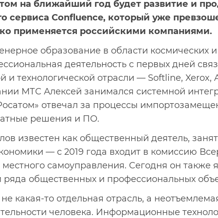
том на ближайший год будет развитие и пр
о сервиса Confluence, который уже превзош
око применяется российскими компаниями.
енерное образование в области космических 
ессиональная деятельность с первых дней связа
 технологической отрасли — Softline, Xerox, A
мпании МТС Алексей занимался системной интегр
Росатом» отвечал за процессы импортозамеще
атные решения и ПО.
лов известен как общественный деятель, заня
кономики — с 2019 года входит в комиссию Вс
 местного самоуправления. Сегодня он также 
 ряда общественных и профессиональных объ
 не какая-то отдельная отрасль, а неотъемлемая
тельности человека. Информационные техноло