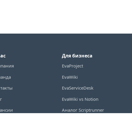
нас
Для бизнеса
мпания
EvaProject
манда
EvaWiki
такты
EvaServiceDesk
г
EvaWiki vs Notion
ансии
Аналог Scriptrunner
ции
Аналог Comala