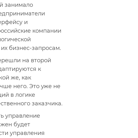
й занимало
редприниматели
ерфейсу и
 российские компании
логической
их бизнес-запросам.
ерешли на второй
даптируются к
кой же, как
чше него. Это уже не
ий в логике
ственного заказчика.
ть управление
лжен будет
сти управления