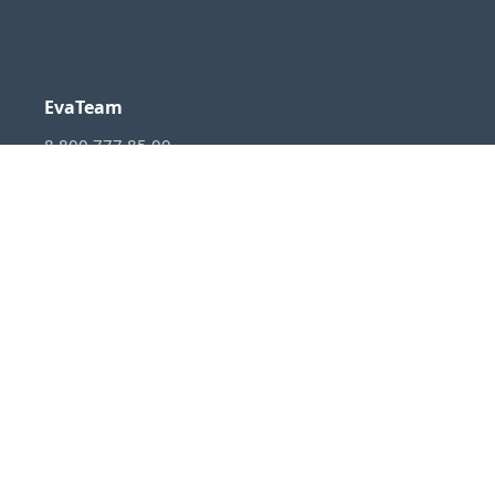
EvaTeam
8 800 777 85 00
Отдел продаж:
sales@evateam.ru
VKontakte
YouTube
Rutube
Telegram
Habr
VC