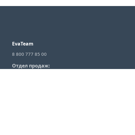
EvaTeam
8 800 777 85 00
Отдел продаж:
sales@evateam.ru
VKontakte
YouTube
Rutube
Telegram
Habr