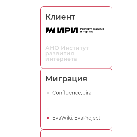
Клиент
АНО Институт
развития
интернета
Миграция
Confluence, Jira
EvaWiki, EvaProject