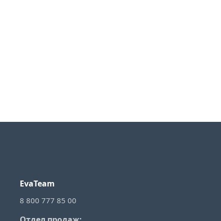
EvaTeam
8 800 777 85 00
Отдел продаж: