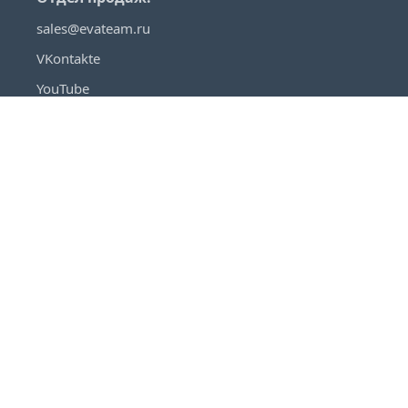
sales@evateam.ru
VKontakte
YouTube
Rutube
Telegram
Habr
VC
О продуктах
Помощь
EvaTeam
Техническая поддержка
Кейсы
База знаний
Нам доверяют
Внедрение