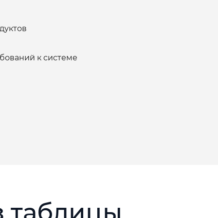
дуктов
бований к системе
 таблицы