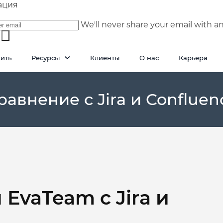
ация
We'll never share your email with a
пить
Ресурсы
Клиенты
О нас
Карьера
равнение с Jira и Confluen
EvaTeam с Jira и