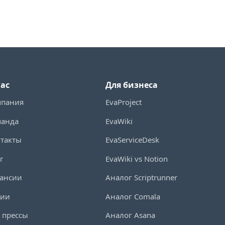
нас
Для бизнеса
мпания
EvaProject
манда
EvaWiki
такты
EvaServiceDesk
г
EvaWiki vs Notion
ансии
Аналог Scriptrunner
ции
Аналог Comala
 прессы
Аналог Asana