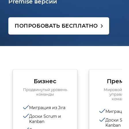
Premise версии
ПОПРОБОВАТЬ БЕСПЛАТНО
Бизнес
Преми
Продвинутый уровень
Мировой ур
команды
управлен
командо
Миграция из Jira
Миграция и
Доски Scrum и
Доски Scr
Kanban
Kanban