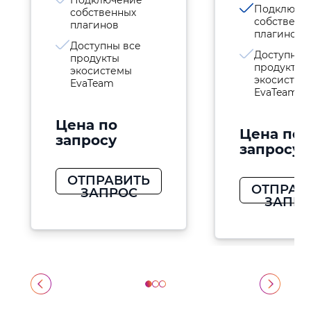
Подключение
Подключе
собственных
собственн
плагинов
плагинов
Доступны все
Доступны 
продукты
продукты
экосистемы
экосистем
EvaTeam
EvaTeam
Цена по
Цена по
запросу
запросу
ОТПРАВИТЬ
ОТПРАВ
ЗАПРОС
ЗАПР