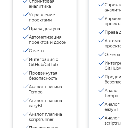
Спринтовая
Спринтова
аналитика
аналитика
Управление
Управлен
проектами
проектами
Права доступа
Права дос
Автоматизация
Автоматиз
проектов и досок
проектов и
Отчеты
Отчеты
Интеграция с
Интеграци
GitHub/GitLab
GitHub/Git
Продвинутая
Продвинут
безопасность
безопасно
Аналог плагина
Аналог пл
Tempo
Tempo
Аналог плагина
Аналог пл
eazyBI
eazyBI
Аналог плагина
Аналог пл
scriptrunner
scriptrunne