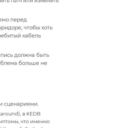
нить патч или изменить
рямо перед
ридоре, чтобы хоть
ребитый кабель
апись должна быть
облема больше не
и сценариями.
around), в KEDB
мптомы, что именно