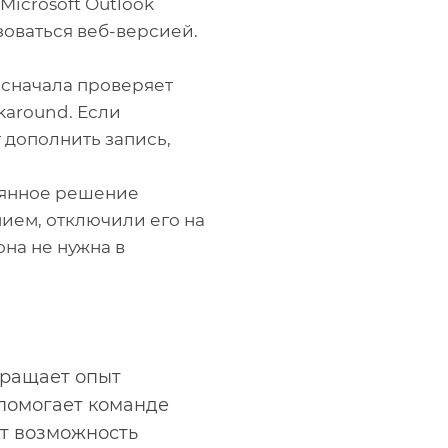
Microsoft Outlook
зоваться веб-версией.
 сначала проверяет
karound. Если
 дополнить запись,
оянное решение
ием, отключили его на
она не нужна в
вращает опыт
 помогает команде
ёт возможность