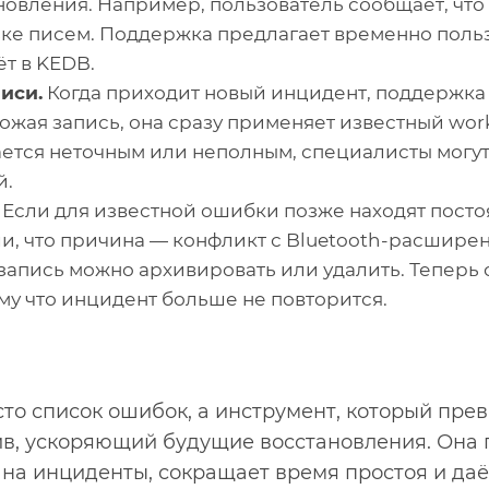
новления. Например, пользователь сообщает, что 
зке писем. Поддержка предлагает временно поль
т в KEDB.
иси.
Когда приходит новый инцидент, поддержка
хожая запись, она сразу применяет известный wor
ется неточным или неполным, специалисты могут
й.
Если для известной ошибки позже находят пост
и, что причина — конфликт с Bluetooth-расширен
 запись можно архивировать или удалить. Теперь 
ому что инцидент больше не повторится.
сто список ошибок, а инструмент, который пре
ив, ускоряющий будущие восстановления. Она
 на инциденты, сокращает время простоя и да