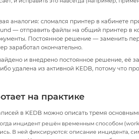
сает, и исправить это навсегда (например, приме
вая аналогия: сломался принтер в кабинете п
und — отправить файлы на общий принтер в ко
документы. Постоянное решение — заменить пе
ер заработал окончательно.
найдено и внедрено постоянное решение, её з
либо удалена из активной KEDB, потому что пр
отает на практике
писей в KEDB можно описать тремя основным
огда инцидент решён временным способом (work
пись. В ней фиксируются: описание инцидента, си