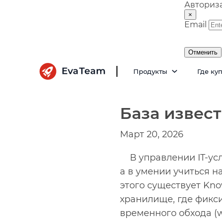
Авториз
×
Email
Отменить
Продукты
Где ку
База извес
Март 20, 2026
В управлении IT-усл
а в умении учиться н
этого существует Kno
хранилище, где фикс
временного обхода (w