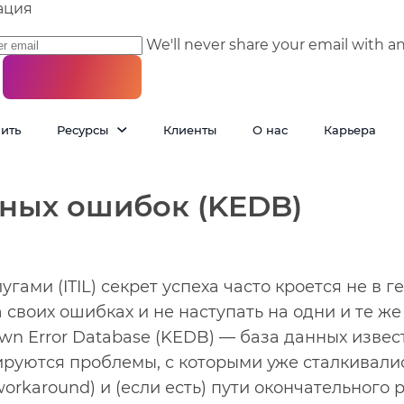
ация
We'll never share your email with a
пить
Ресурсы
Клиенты
О нас
Карьера
тных ошибок (KEDB)
угами (ITIL) секрет успеха часто кроется не в 
а своих ошибках и не наступать на одни и те ж
wn Error Database (KEDB) — база данных извес
ируются проблемы, с которыми уже сталкивалис
orkaround) и (если есть) пути окончательного 