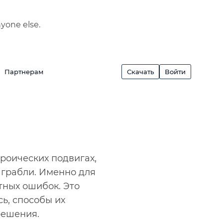
nyone else.
Партнерам
Скачать
Войти
героических подвигах,
е грабли. Именно для
тных ошибок. Это
ь, способы их
решения.