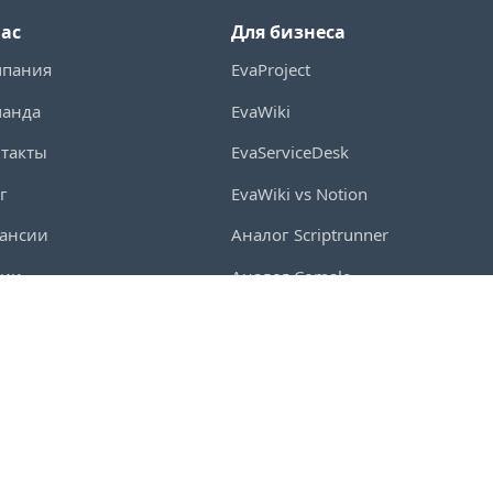
нас
Для бизнеса
мпания
EvaProject
манда
EvaWiki
такты
EvaServiceDesk
г
EvaWiki vs Notion
ансии
Аналог Scriptrunner
ции
Аналог Comala
 прессы
Аналог Asana
мьюнити
Аналог Microsoft Project
аккредитация
Аналог YouTrack