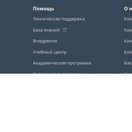
Помощь
О 
Техническая поддержка
Ко
База знаний
Ко
т
Внедрение
Кон
Учебный центр
Бло
Академическая программа
Вак
Регламент поддержки
Ак
Партнерская программа
Для
Активация продукта
Ко
Дорожная карта
ИТ-
Эксперты