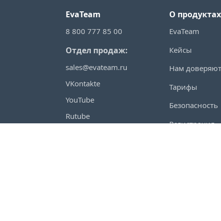
EvaTeam
О продуктах
8 800 777 85 00
EvaTeam
Кейсы
Отдел продаж:
sales@evateam.ru
Нам доверяю
VKontakte
Тарифы
YouTube
Безопасность
Rutube
Регистрация
Telegram
Войти
Habr
VC