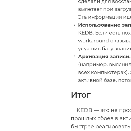
сделали для восста
вылетает при загру
Эта информация идё
Использование зап
KEDB. Если есть по
workaround оказыва
улучшив базу знани
Архивация записи.
(например, выяснил
всех компьютерах),
активной базе, пот
Итог
KEDB — это не про
прошлых сбоев в акт
быстрее реагировать