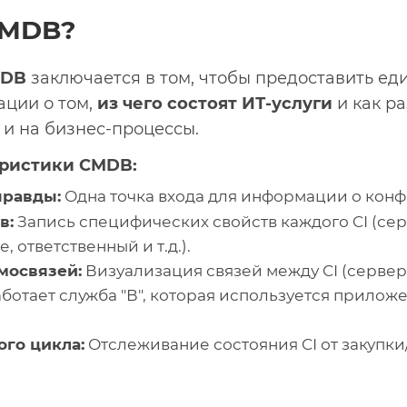
 CMDB?
MDB
заключается в том, чтобы предоставить ед
ции о том,
из чего состоят ИТ-услуги
и как р
 и на бизнес-процессы.
ристики CMDB:
правды:
Одна точка входа для информации о конф
в:
Запись специфических свойств каждого CI (се
 ответственный и т.д.).
мосвязей:
Визуализация связей между CI (сервер 
работает служба "В", которая используется приложе
го цикла:
Отслеживание состояния CI от закупки