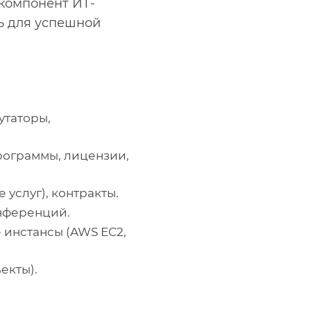
компонент ИТ-
ь для успешной
утаторы,
ограммы, лицензии,
 услуг), контракты.
онференций.
инстансы (AWS EC2,
екты).