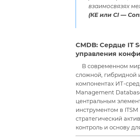
взаимосвязях ме
(КЕ или CI — Con
CMDB: Сердце IT S
управления конф
В современном мир
сложной, гибридной 
компонентах ИТ-среды
Management Database
центральным элементом
инструментом в ITSM (
стратегический актив
контроль и основу д