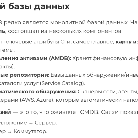
й базы данных
редко является монолитной базой данных. Ча
ль
, состоящая из нескольких компонентов:
 ключевые атрибуты CI и, самое главное,
карту 
стемы.
ления активами (AMDB):
Хранят финансовую ин
акты).
ые репозитории:
Базы данных обнаружения/инв
талоги услуг (Service Catalog).
матического обнаружения:
Сканеры сети, агенты
ерами (AWS, Azure), которые автоматически нап
язей
— это то, что оживляет CMDB. Связи пока
ложение → Сервер.
р → Коммутатор.