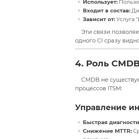
Использует:
Пользо
Входит в состав:
Ди
Зависит от:
Услуга 
Эти связи позволя
одного CI сразу видн
4. Роль CMDB
CMDB не существуе
процессов ITSM:
Управление и
Быстрая диагности
Снижение MTTR:
Ср