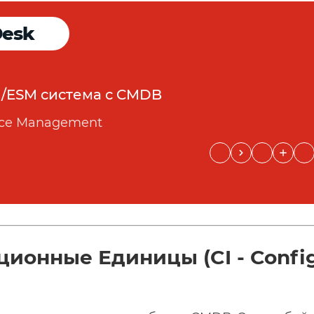
Desk
M/ESM система с CMDB
vice Management
ционные Единицы (CI - Config