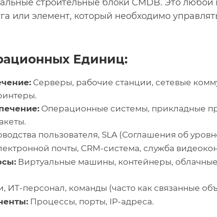
тальные строительные блоки CMDB. Это любой 
уга или элемент, который необходимо управлят
рационных Единиц:
ечение:
Серверы, рабочие станции, сетевые комм
ринтеры.
печение:
Операционные системы, прикладные пр
акеты.
водства пользователя, SLA (Соглашения об уровне
лектронной почты, CRM-система, служба видеок
рсы:
Виртуальные машины, контейнеры, облачные 
, ИТ-персонал, команды (часто как связанные объ
ненты:
Процессы, порты, IP-адреса.