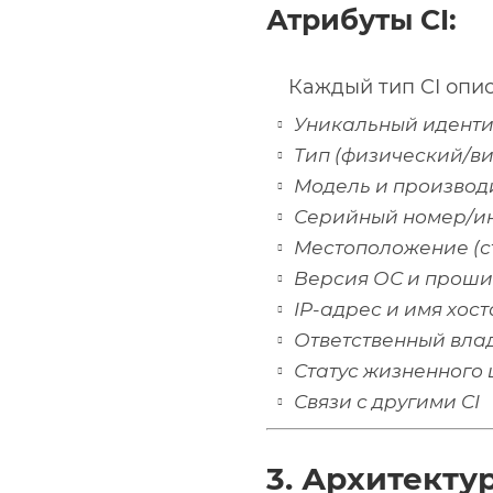
Атрибуты CI:
Каждый тип CI опис
Уникальный идент
Тип (физический/в
Модель и производ
Серийный номер/и
Местоположение (ст
Версия ОС и прош
IP-адрес и имя хост
Ответственный вла
Статус жизненного 
Связи с другими CI
3. Архитекту