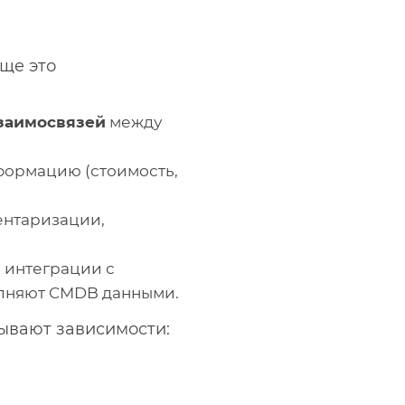
ще это
взаимосвязей
между
формацию (стоимость,
ентаризации,
, интеграции с
олняют CMDB данными.
зывают зависимости: