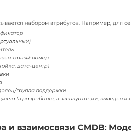
ывается набором атрибутов. Например, для сер
ификатор
иртуальный)
итель
нвентарный номер
ойка, дата-центр)
ивки
а
делец/группа поддержки
цикла (в разработке, в эксплуатации, выведен и
ра и взаимосвязи CMDB: Мод