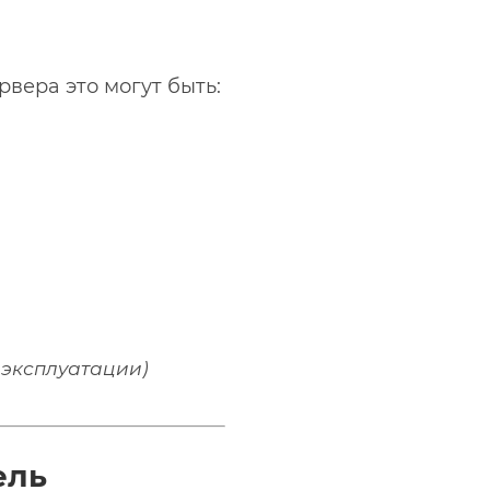
вера это могут быть:
з эксплуатации)
ель