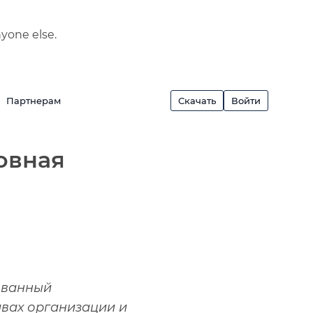
nyone else.
Партнерам
Скачать
Войти
овная
ованный
вах организации и