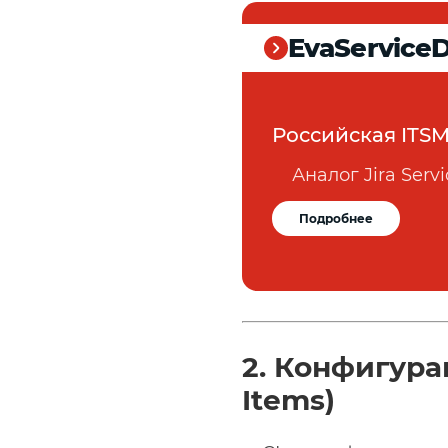
EvaService
Российская ITS
Аналог Jira Ser
Подробнее
2. Конфигура
Items)