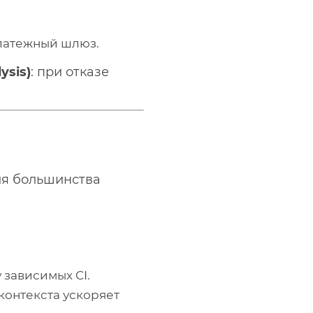
Платежный шлюз.
ysis)
: при отказе
я большинства
 зависимых CI.
контекста ускоряет