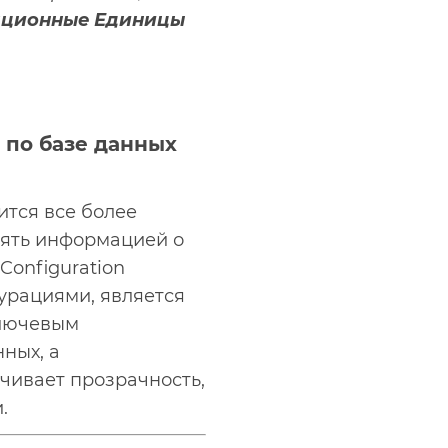
ационные Единицы
 по базе данных
ится все более
лять информацией о
Configuration
урациями, является
 ключевым
нных, а
ечивает прозрачность,
.