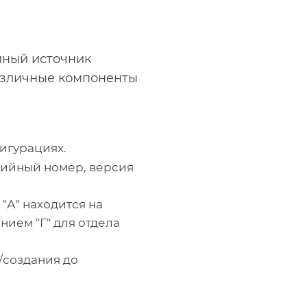
иный источник
азличные компоненты
игурациях.
рийный номер, версия
"А" находится на
нием "Г" для отдела
/создания до