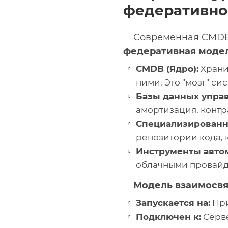
федеративно
Современная CMDB 
федеративная моде
CMDB (Ядро):
Хранит
ними. Это "мозг" си
Базы данных управ
амортизация, контр
Специализированн
репозитории кода, ка
Инструменты авто
облачными провайд
Модель взаимосв
Запускается на:
При
Подключен к:
Серве