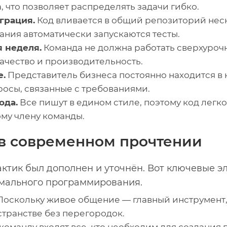
, что позволяет распределять задачи гибко.
грация.
Код вливается в общий репозиторий неско
ания автоматически запускаются тесты.
я неделя.
Команда не должна работать сверхуроч
качество и производительность.
е.
Представитель бизнеса постоянно находится в
просы, связанные с требованиями.
ода.
Все пишут в едином стиле, поэтому код легко
му члену команды.
 в современном прочтении
актик был дополнен и уточнён. Вот ключевые 
мального программирования.
оскольку живое общение — главный инструмент,
странстве без перегородок.