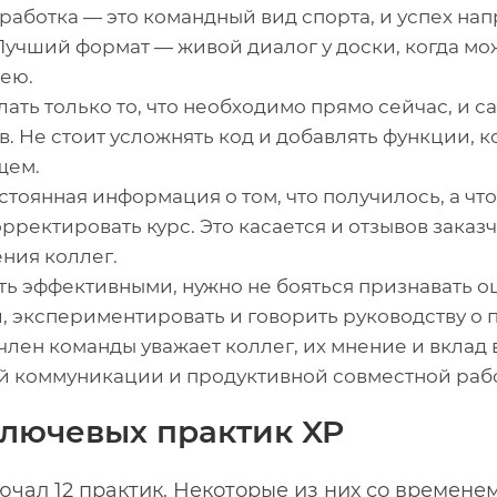
работка — это командный вид спорта, и успех нап
Лучший формат — живой диалог у доски, когда мо
дею.
ать только то, что необходимо прямо сейчас, и 
. Не стоит усложнять код и добавлять функции, к
щем.
тоянная информация о том, что получилось, а что
ректировать курс. Это касается и отзывов заказч
ения коллег.
ь эффективными, нужно не бояться признавать ош
 экспериментировать и говорить руководству о 
лен команды уважает коллег, их мнение и вклад 
й коммуникации и продуктивной совместной раб
ключевых практик XP
чал 12 практик. Некоторые из них со времене