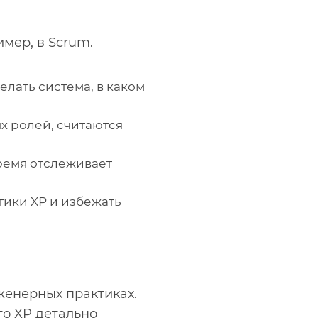
мер, в Scrum.
лать система, в каком
х ролей, считаются
ремя отслеживает
тики XP и избежать
женерных практиках.
то XP детально