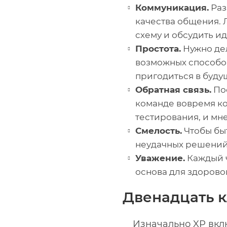
Коммуникация.
Раз
качества общения. 
схему и обсудить и
Простота.
Нужно дел
возможных способов
пригодиться в буду
Обратная связь.
Пос
команде вовремя кор
тестирования, и мн
Смелость.
Чтобы быт
неудачных решений,
Уважение.
Каждый ч
основа для здорово
Двенадцать 
Изначально XP вклю