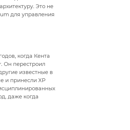
архитектуру. Это не
rum для управления
одов, когда Кента
r. Он перестроил
другие известные в
ые и принесли XP
 дисциплинированных
д, даже когда