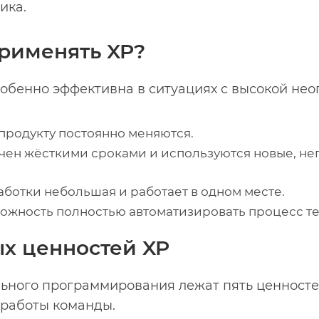
ика.
применять XP?
собенно эффективна в ситуациях с высокой не
 продукту постоянно меняются.
ичен жёсткими сроками и используются новые, н
аботки небольшая и работает в одном месте.
зможность полностью автоматизировать процесс т
х ценностей XP
льного программирования лежат пять ценносте
 работы команды.