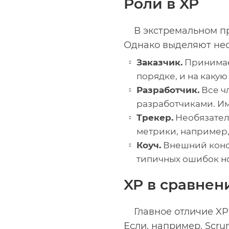
Роли в XP
В экстремальном пр
Однако выделяют нес
Заказчик.
Принимает
порядке, и на каку
Разработчик.
Все ч
разработчиками. Им
Трекер.
Необязател
метрики, например,
Коуч.
Внешний консу
типичных ошибок н
XP в сравнен
Главное отличие XP
Если, например, Scru