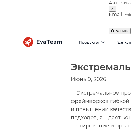
Авториз
×
Email
Отменить
Продукты
Где ку
Экстремаль
Июнь 9, 2026
Экстремальное про
фреймворков гибкой 
и повышении качества
подходов, XP даёт ко
тестирование и орга