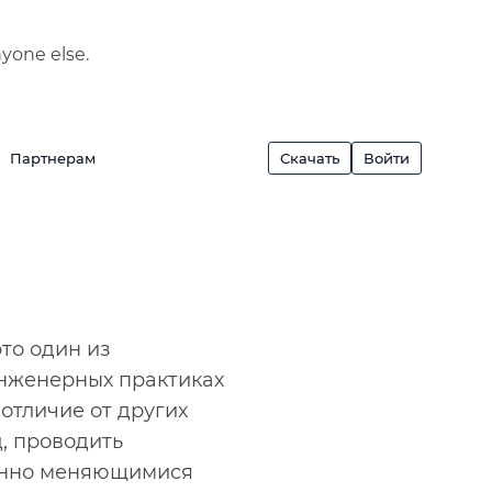
nyone else.
Партнерам
Скачать
Войти
то один из
инженерных практиках
отличие от других
, проводить
оянно меняющимися