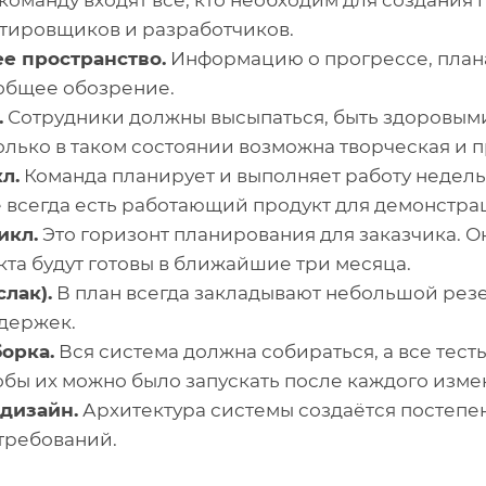
команду входят все, кто необходим для создания п
стировщиков и разработчиков.
е пространство.
Информацию о прогрессе, план
общее обозрение.
.
Сотрудники должны высыпаться, быть здоровыми
лько в таком состоянии возможна творческая и п
л.
Команда планирует и выполняет работу недел
ё всегда есть работающий продукт для демонстра
икл.
Это горизонт планирования для заказчика. О
та будут готовы в ближайшие три месяца.
лак).
В план всегда закладывают небольшой резе
держек.
орка.
Вся система должна собираться, а все тест
тобы их можно было запускать после каждого изме
дизайн.
Архитектура системы создаётся постепен
требований.