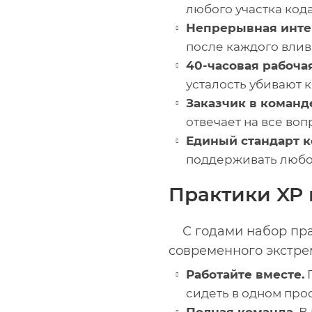
любого участка кода
Непрерывная инте
после каждого влив
40-часовая рабоча
усталость убивают 
Заказчик в команд
отвечает на все во
Единый стандарт к
поддерживать любо
Практики XP
С годами набор пр
современного экстре
Работайте вместе.
П
сидеть в одном про