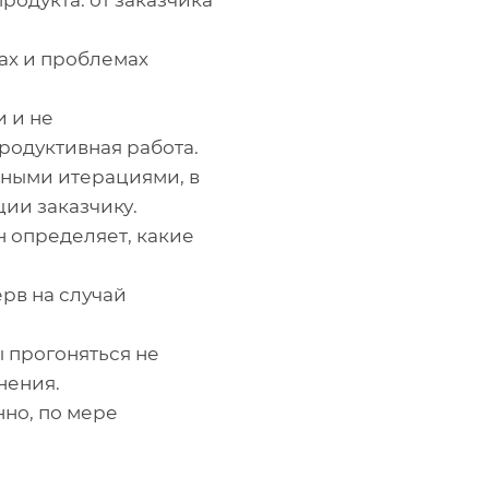
родукта: от заказчика
ах и проблемах
 и не
родуктивная работа.
ьными итерациями, в
ции заказчику.
н определяет, какие
рв на случай
ы прогоняться не
нения.
но, по мере