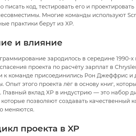
о писать код, тестировать его и проектировать 
 несовместимы. Многие команды используют Sc
ые практики берут из XP.
ие и влияние
раммирование зародилось в середине 1990-х г
спасения проекта по расчёту зарплат в Chrysle
 и к команде присоединились Рон Джеффрис и 
 Опыт этого проекта лёг в основу книг, котор
. Главный вклад XP в индустрию — это набор
 которые позволяют создавать качественный ко
о меняются.
икл проекта в XP