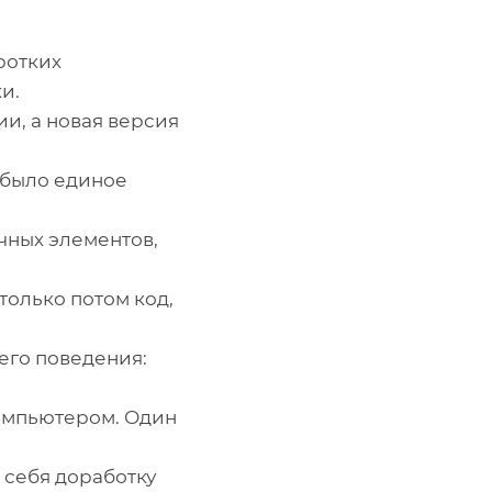
ротких
и.
и, а новая версия
 было единое
чных элементов,
только потом код,
его поведения:
омпьютером. Один
 себя доработку