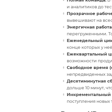
Полная команда.
В 
и аналитиков до те
Прозрачное рабоче
вывешивают на все
Энергичная работа
перегруженными. То
Еженедельный цик
конце которых у не
Ежеквартальный ц
возможности продук
Свободное время (с
непредвиденных за
Десятиминутная сб
дольше 10 минут, ч
Инкрементальный 
поступления новых 