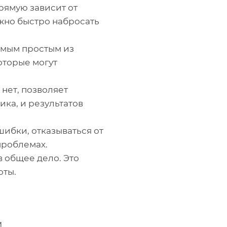
рямую зависит от
жно быстро набросать
самым простым из
оторые могут
 нет, позволяет
ика, и результатов
ибки, отказываться от
проблемах.
в общее дело. Это
оты.
м