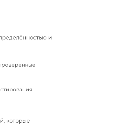
определённостью и
епроверенные
естирования.
й, которые