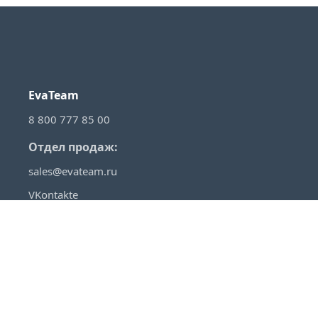
EvaTeam
8 800 777 85 00
Отдел продаж:
sales@evateam.ru
VKontakte
YouTube
Rutube
Telegram
Habr
VC