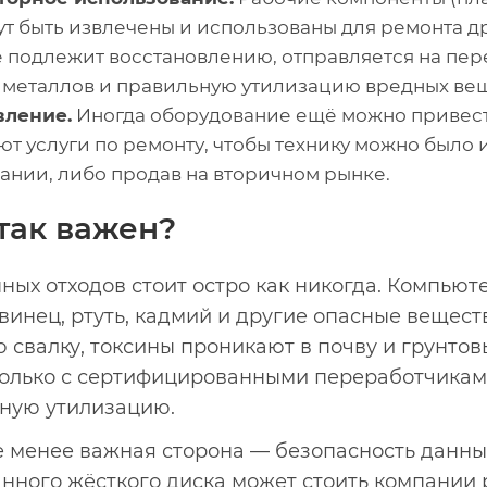
ут быть извлечены и использованы для ремонта д
не подлежит восстановлению, отправляется на пе
 металлов и правильную утилизацию вредных вещ
вление.
Иногда оборудование ещё можно привести
т услуги по ремонту, чтобы технику можно было 
ании, либо продав на вторичном рынке.
так важен?
ых отходов стоит остро как никогда. Компьют
инец, ртуть, кадмий и другие опасные веществ
свалку, токсины проникают в почву и грунтовы
олько с сертифицированными переработчикам
ную утилизацию.
не менее важная сторона — безопасность данны
нного жёсткого диска может стоить компании 