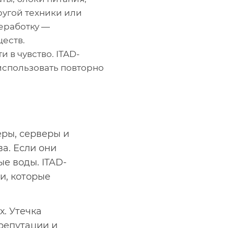
ругой техники или
реработку —
еств.
 в чувство. ITAD-
использовать повторно
еры, серверы и
а. Если они
е воды. ITAD-
и, которые
х. Утечка
репутации и