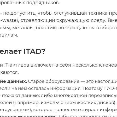
ированных подрядчиков.
— не допустить, чтобы отслужившая техника пр
e-waste), отравляющий окружающую среду. Вме
емы, металлы, пластик) возвращаются в оборот
авилам.
елает ITAD?
 IT-активов включает в себя несколько ключе
каются.
ие данных.
Старое оборудование — это настоящи
если на нём осталась информация. Поэтому ITAD
ичтожают данные: либо многократной перезапись
елей (например, измельчением жёстких дисков)
егауссингом), которое полностью стирает инфор
торное использование.
Рабочие компоненты (пла