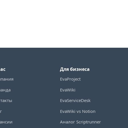
нас
Для бизнеса
мпания
EvaProject
манда
EvaWiki
такты
EvaServiceDesk
г
EvaWiki vs Notion
ансии
Аналог Scriptrunner