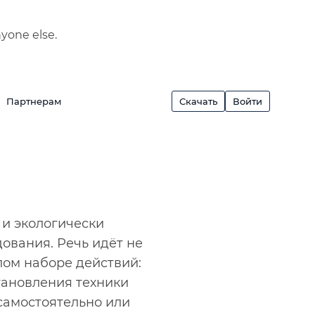
nyone else.
Партнерам
Скачать
Войти
о и экологически
ования. Речь идёт не
лом наборе действий:
тановления техники
самостоятельно или