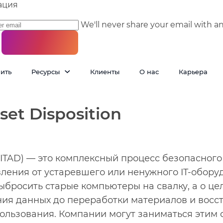
ация
We'll never share your email with a
пить
Ресурсы
Клиенты
О нас
Карьера
set Disposition
n (ITAD) — это комплексный процесс безопасног
ления от устаревшего или ненужного IT-оборуд
выбросить старые компьютеры на свалку, а о це
ния данных до переработки материалов и восс
ользования. Компании могут заниматься этим 