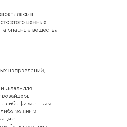
евратилась в
сто этого ценные
, а опасные вещества
вых направлений,
й «клад» для
-провайдеры
ю, либо физическим
, либо мощным
мацию.
ты, блоки питания,