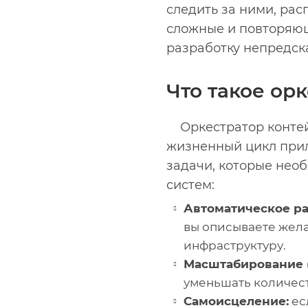
следить за ними, рас
сложные и повторяющ
разработку непредск
Что такое ор
Оркестратор конте
жизненный цикл прил
задачи, которые нео
систем:
Автоматическое р
вы описываете жела
инфраструктуру.
Масштабирование (
уменьшать количест
Самоисцеление:
ес