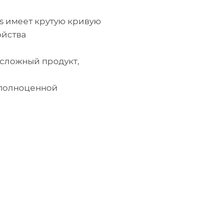
s имеет крутую кривую
ойства
 сложный продукт,
 полноценной