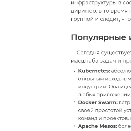
инфраструктуры в соо
дирижёр: в то время 
группой и следит, чт
Популярные 
Сегодня существует
масштаба задач и пр
Kubernetes:
абсолют
открытым исходным 
индустрии. Она иде
любых приложений 
Docker Swarm:
встр
своей простотой ус
команд и проектов, 
Apache Mesos:
более