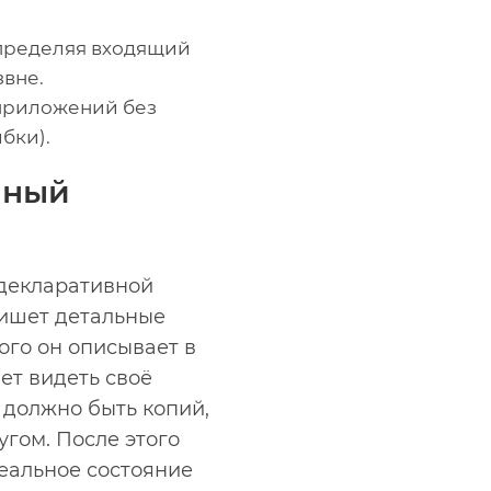
спределяя входящий
вне.
приложений без
бки).
мный
«декларативной
пишет детальные
ого он описывает в
ет видеть своё
 должно быть копий,
угом. После этого
еальное состояние