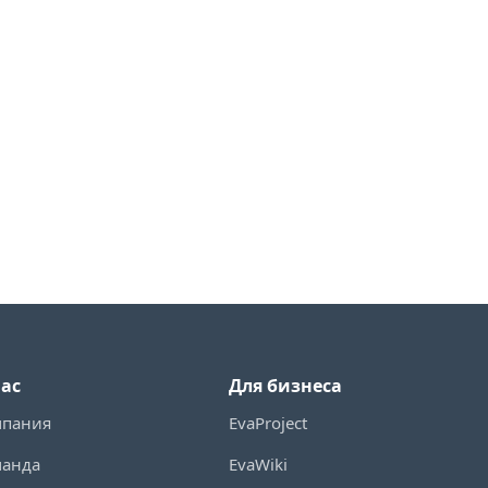
нас
Для бизнеса
мпания
EvaProject
манда
EvaWiki