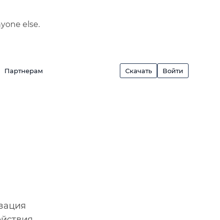
nyone else.
Партнерам
Скачать
Войти
изация
ействия