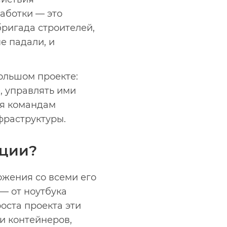
аботки — это
бригада строителей,
е падали, и
ольшом проекте:
, управлять ими
яя командам
фраструктуры.
ации?
ожения со всеми его
— от ноутбука
оста проекта эти
и контейнеров,