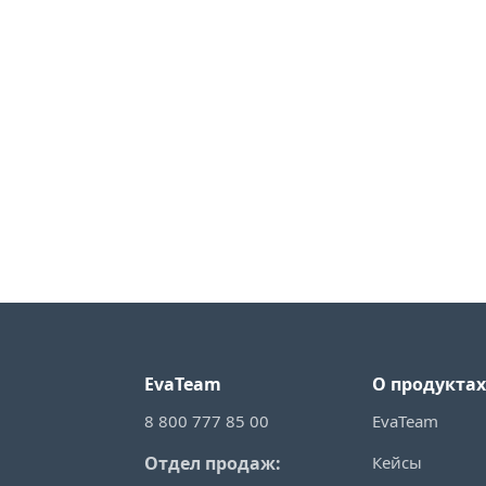
EvaTeam
О продуктах
8 800 777 85 00
EvaTeam
Кейсы
Отдел продаж: