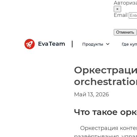
Авториз
×
Email
Отменить
Продукты
Где ку
Оркестраци
orchestratio
Май 13, 2026
Что такое ор
Оркестрация контей
развёртывания, упра