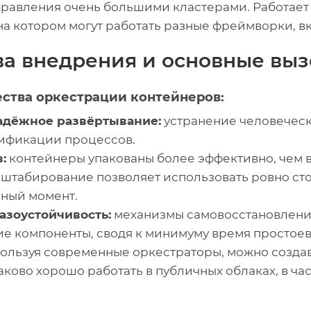
правления очень большими кластерами. Работает
 на котором могут работать разные фреймворки, в
а внедрения и основные вы
ства оркестрации контейнеров:
адёжное развёртывание:
устранение человеческ
нификации процессов.
:
контейнеры упакованы более эффективно, чем 
штабирование позволяет использовать ровно ст
нный момент.
азоустойчивость:
механизмы самовосстановлени
е компоненты, сводя к минимуму время простоев
ользуя современные оркестраторы, можно созда
ково хорошо работать в публичных облаках, в час