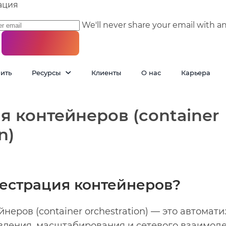
ация
We'll never share your email with a
пить
Ресурсы
Клиенты
О нас
Карьера
я контейнеров (container
n)
кестрация контейнеров?
неров (container orchestration) — это автомат
вления, масштабирования и сетевого взаимод