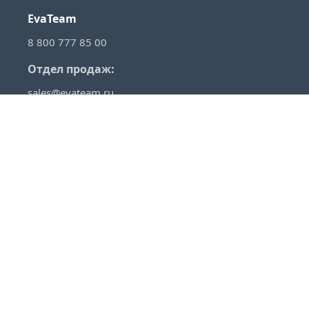
EvaTeam
8 800 777 85 00
Отдел продаж:
sales@evateam.ru
VKontakte
YouTube
Rutube
Telegram
Habr
VC
О продуктах
Помощь