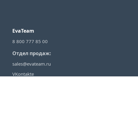
EvaTeam
8 800 777 85 00
Отдел продаж:
sales@evateam.ru
VKontakte
YouTube
Rutube
Telegram
Habr
VC