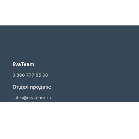
EvaTeam
8 800 777 85 00
Отдел продаж:
sales@evateam.ru
VKontakte
YouTube
Rutube
Telegram