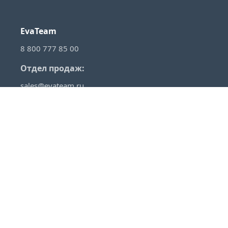
EvaTeam
8 800 777 85 00
Отдел продаж:
sales@evateam.ru
VKontakte
YouTube
Rutube
Telegram
Habr
VC