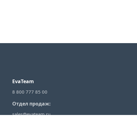
EvaTeam
8 800 777 85 00
Отдел продаж:
sales@evateam.ru
VKontakte
YouTube