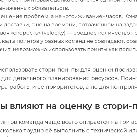
заниженных обязательств.
шение проблем, а не «отсиживание» часов. Кома
 доставки, а не на времени, потраченном на зада
оя «скорость» (velocity) — среднее количество п
шкалы поинтов у разных команд не совпадают, сра
ачит, невозможно использовать поинты как поли
использовать стори-поинты для оценки произв
 для детального планирования ресурсов. Пои
а работы и её приоритетов, а не для контроля
ы влияют на оценку в стори-
нтов команда чаще всего опирается на три ас
сколько трудно её выполнить с технической ил