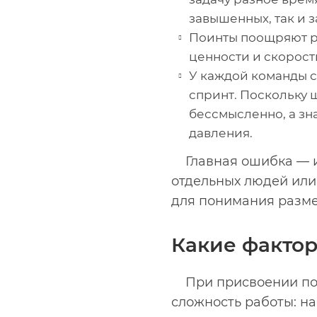
завышенных, так и 
Поинты поощряют ре
ценности и скорости
У каждой команды св
спринт. Поскольку 
бессмысленно, а зн
давления.
Главная ошибка — 
отдельных людей или
для понимания размер
Какие фактор
При присвоении пои
сложность работы: на