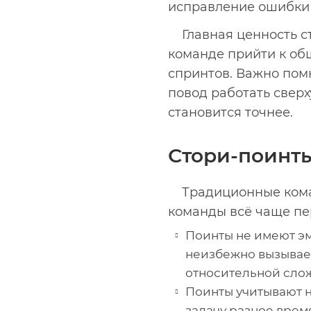
исправление ошибки м
Главная ценность с
команде прийти к о
спринтов. Важно помн
повод работать свер
становится точнее.
Стори-поинты
Традиционные коман
команды всё чаще пер
Поинты не имеют эм
неизбежно вызывает
относительной слож
Поинты учитывают н
задачу разное время