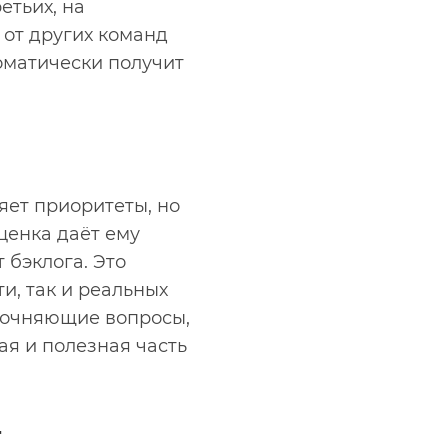
етьих, на
 от других команд
оматически получит
яет приоритеты, но
ценка даёт ему
бэклога. Это
и, так и реальных
уточняющие вопросы,
ая и полезная часть
т