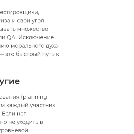
тестировщики,
иза и свой угол
крывать множество
или QA. Исключение
нию морального духа
— это быстрый путь к
угие
вания (planning
тем каждый участник
. Если нет —
но не уходить в
уровневой.