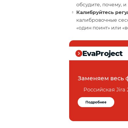
обсудите, почему, 
Калибруйтесь регу
калибровочные сесс
«один поинт» или «
EvaProject
Заменяем весь 
Российская Jira 
Подробнее