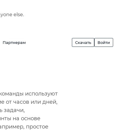
nyone else.
Партнерам
Скачать
Войти
‑команды используют
е от часов или дней,
ь задачи,
инты на основе
апример, простое