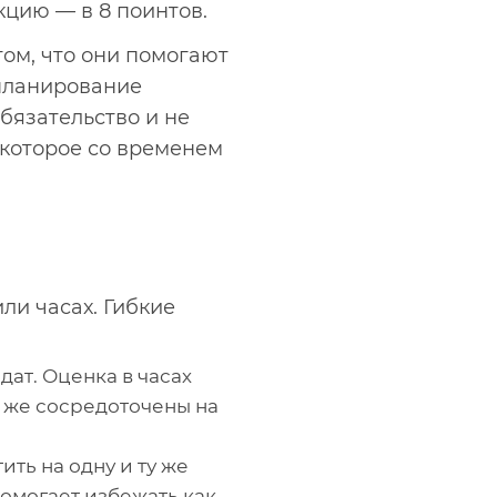
кцию — в 8 поинтов.
том, что они помогают
планирование
бязательство и не
 которое со временем
ли часах. Гибкие
ат. Оценка в часах
ы же сосредоточены на
ть на одну и ту же
помогает избежать как