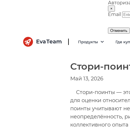
Авториз
×
Email
Отменить
Продукты
Где ку
Стори-поин
Май 13, 2026
Стори-поинты — эт
для оценки относител
поинты учитывают не 
неопределённость, р
коллективного опыта