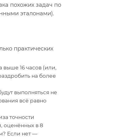
вка похожих задач по
ёнными эталонами).
олько практических
 выше 16 часов (или,
 раздробить на более
будут выполняться не
ования всё равно
иза точности
, оценённых в 8
м? Если нет —