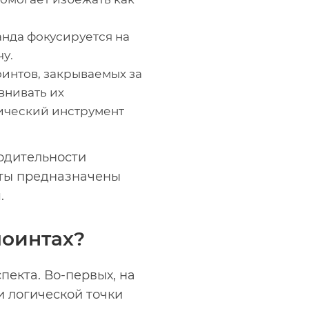
нда фокусируется на
чу.
оинтов, закрываемых за
внивать их
тический инструмент
одительности
нты предназначены
.
поинтах?
пекта. Во‑первых, на
и логической точки