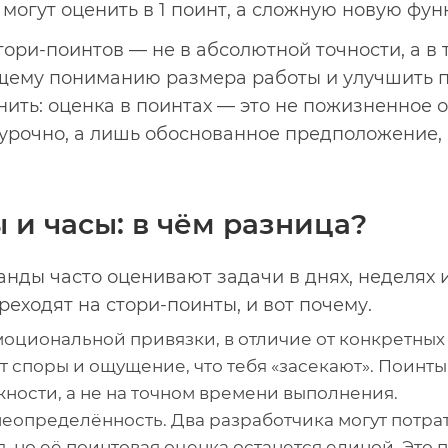
огут оценить в 1 поинт, а сложную новую фун
тори-поинтов — не в абсолютной точности, а в 
бщему пониманию размера работы и улучшить 
ить: оценка в поинтах — это не пожизненное о
хурочно, а лишь обоснованное предположение,
 и часы: в чём разница?
ды часто оценивают задачи в днях, неделях и
еходят на стори-поинты, и вот почему.
оциональной привязки, в отличие от конкретных д
 споры и ощущение, что тебя «засекают». Поинт
ности, а не на точном времени выполнения.
еопределённость. Два разработчика могут потрати
, но её поинтовая оценка останется единой. Это 