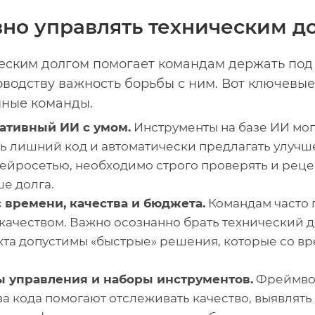
но управлять техническим д
еским долгом помогает командам держать под
оводству важность борьбы с ним. Вот ключевые
нные команды.
ативный ИИ с умом.
Инструменты на базе ИИ мог
ть лишний код и автоматически предлагать улучше
йросетью, необходимо строго проверять и рецен
е долга.
 времени, качества и бюджета.
Командам часто 
качеством. Важно осознанно брать технический до
кта допустимы «быстрые» решения, которые со в
 управления и наборы инструментов.
Фреймво
а кода помогают отслеживать качество, выявлять 