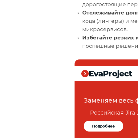
дорогостоящие пер
Отслеживайте долг
кода (линтеры) и м
микросервисов.
Избегайте резких 
поспешные решения,
EvaProject
Заменяем весь 
Российская Jira 
Подробнее