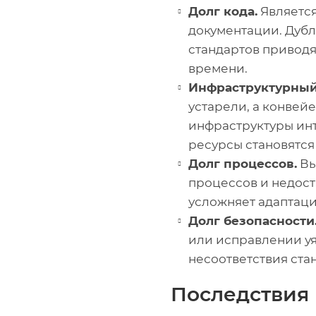
Долг кода.
Является
документации. Дуб
стандартов приводя
времени.
Инфраструктурный 
устарели, а конвей
инфраструктуры инт
ресурсы становятся
Долг процессов.
Вы
процессов и недост
усложняет адаптаци
Долг безопасности
или исправлении уя
несоответствия ста
Последствия 