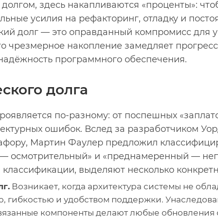
долгом, здесь накапливаются «проценты»: чтоб
льные усилия на рефакторинг, отладку и пост
ский долг — это оправданный компромисс для 
его чрезмерное накопление замедляет прогресс
надёжность программного обеспечения.
ского долга
роявляется по-разному: от поспешных «заплато
ектурных ошибок. Вслед за разработчиком Уо
тафору, Мартин Фаулер предложил классифицир
й — осмотрительный» и «преднамеренный — не
 классификации, выделяют несколько конкретн
г.
Возникает, когда архитектура системы не обла
, гибкостью и удобством поддержки. Унаследов
связанные компоненты делают любые обновления