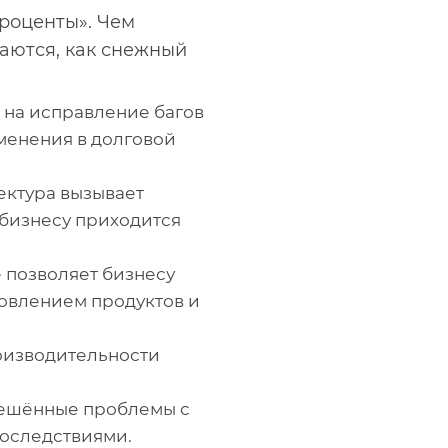
проценты». Чем
ваются, как снежный
 на исправление багов
менения в долговой
ектура вызывает
 бизнесу приходится
 позволяет бизнесу
новлением продуктов и
оизводительности
решённые проблемы с
последствиями.