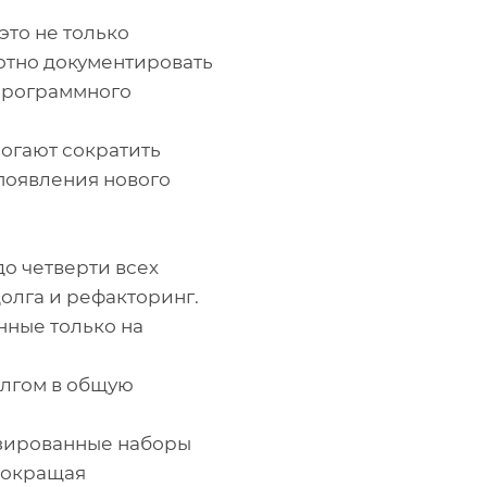
это не только
мотно документировать
 программного
огают сократить
 появления нового
о четверти всех
олга и рефакторинг.
ные только на
олгом в общую
зированные наборы
 сокращая