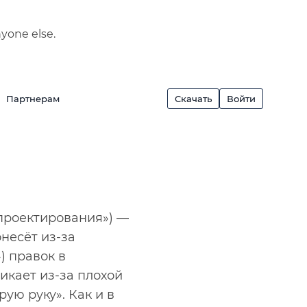
nyone else.
Партнерам
Скачать
Войти
 проектирования») —
несёт из-за
) правок в
икает из-за плохой
ую руку». Как и в