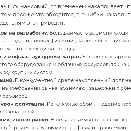
как и финансовый, со временем накапливает «
, тем дороже это обходится, а ошибки накапли
ледствиям это приводит.
ов на разработку.
Большая часть времени уходит
е на создание новых функций. Даже небольшие из
ют много времени на отладку.
 и инфраструктурных затрат.
Устаревшая архит
огого оборудования и облачных ресурсов, так как
ржку хрупких систем.
аций.
В конкурентной среде накопленный долг не
 на требования рынка, возникают задержки с об
о сервисов.
 урон репутации.
Регулярные сбои и падение пр
ользователей.
рмативные риски.
В регулируемых отраслях не
ут обернуться крупными штрафами и правовыми 