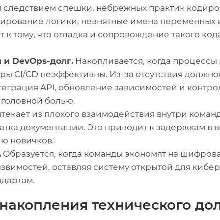
 следствием спешки, небрежных практик кодиро
лирование логики, невнятные имена переменных
т к тому, что отладка и сопровождение такого ко
и DevOps-долг.
Накопливается, когда процессы
еры CI/CD неэффективны. Из-за отсутствия должн
еграция API, обновление зависимостей и контрол
 головной болью.
текает из плохого взаимодействия внутри коман
атка документации. Это приводит к задержкам в 
ю новичков.
.
Образуется, когда команды экономят на шифров
звимостей, оставляя систему открытой для кибер
ндартам.
накопления технического до