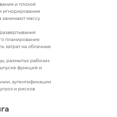
вания и плохой
 и игнорирование
да занимают массу
 развёртывания
ого планирования
ь затрат на облачные
ды, размытых рабочих
выпуске функций и
ании, аутентификации
угроз и рисков
лга