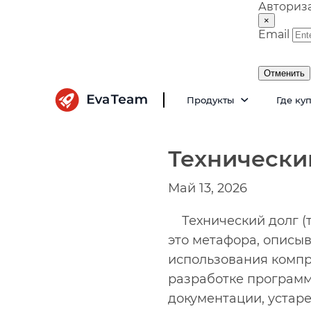
Авториз
×
Email
Отменить
Продукты
Где ку
Технически
Май 13, 2026
Технический долг 
это метафора, описы
использования компр
разработке программн
документации, устаре