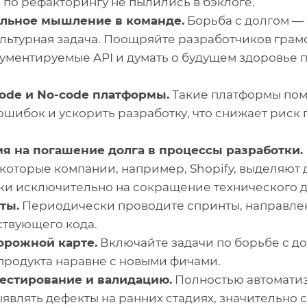
и по рефакторингу не пылились в бэклоге.
льное мышление в команде.
Борьба с долгом — 
культурная задача. Поощряйте разработчиков гра
кументируемые API и думать о будущем здоровье
ode и No-code платформы.
Такие платформы пом
ошибок и ускорить разработку, что снижает риск
я на погашение долга в процессы разработки.
оторые компании, например, Shopify, выделяют д
ки исключительно на сокращение технического д
ты.
Периодически проводите спринты, направлен
твующего кода.
орожной карте.
Включайте задачи по борьбе с д
продукта наравне с новыми фичами.
естирование и валидацию.
Полностью автомати
ыявлять дефекты на ранних стадиях, значительно