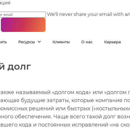
ация
We'll never share your email with a
пить
Ресурсы
Клиенты
О нас
Карьера
й долг
(также называемый «долгом кода» или «долгом
вающая будущие затраты, которые компания по
омиссных решений или быстрых («костыльных»
ого обеспечения. Чаще всего такой долг возн
вшего кода и постоянных исправлений «на скор