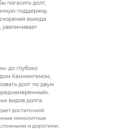
ы погасить долг,
оянную поддержку.
ускорения выхода
, увеличивает
к» до глубоко
рдом Каннингемом,
овать долг по двум
преднамеренный».
ых видов долга.
дает достаточной
анные монолитные
 сложными и дорогими.