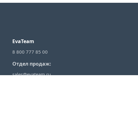
EvaTeam
8 800 777 85 00
Отдел продаж:
sales@evateam.ru
VKontakte
YouTube
Rutube
Telegram
Habr
VC