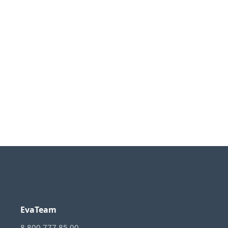
EvaTeam
8 800 777 85 00