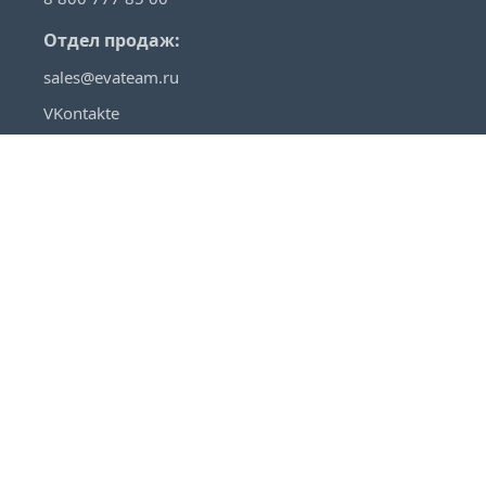
Отдел продаж:
sales@evateam.ru
VKontakte
YouTube
Rutube
Telegram
Habr
VC
О продуктах
Помощь
EvaTeam
Техническая поддержка
Кейсы
База знаний