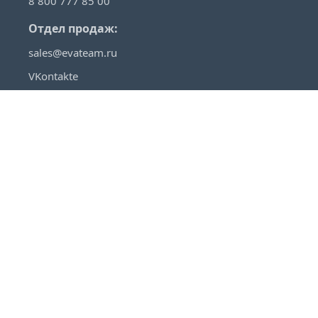
8 800 777 85 00
Отдел продаж:
sales@evateam.ru
VKontakte
YouTube
Rutube
Telegram
Habr
VC
О продуктах
Помощь
EvaTeam
Техническая поддержка
Кейсы
База знаний