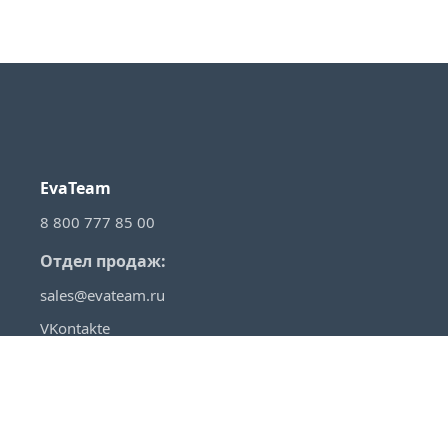
EvaTeam
8 800 777 85 00
Отдел продаж:
sales@evateam.ru
VKontakte
YouTube
Rutube
Telegram