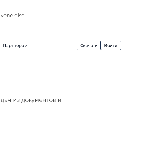
nyone else.
Партнерам
Скачать
Войти
адач из документов и