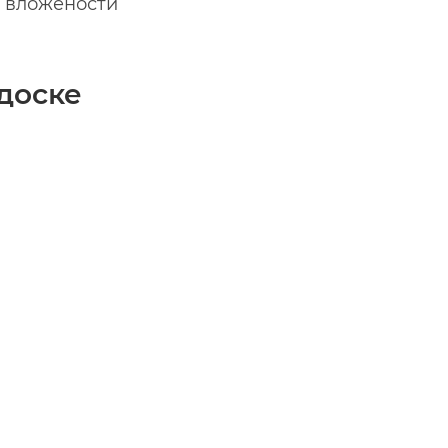
ь вложености
доске