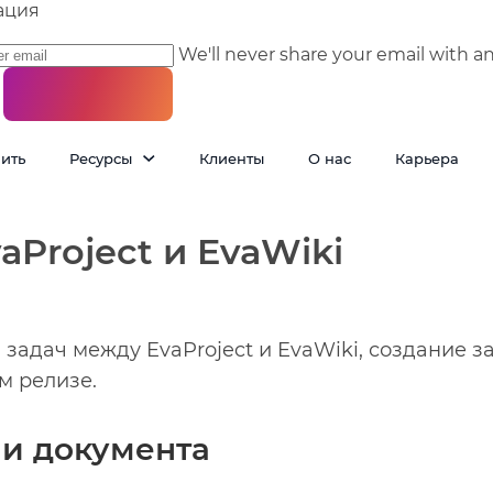
ация
We'll never share your email with a
пить
Ресурсы
Клиенты
О нас
Карьера
vaProject и EvaWiki
 задач между EvaProject и EvaWiki, создание з
м релизе.
 и документа