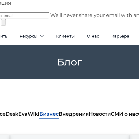
ация
We'll never share your email with a
пить
Ресурсы
Клиенты
О нас
Карьера
Блог
iceDesk
EvaWiki
Бизнес
Внедрения
Новости
СМИ о нас