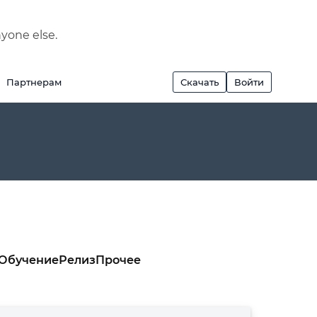
nyone else.
Партнерам
Скачать
Войти
Обучение
Релиз
Прочее