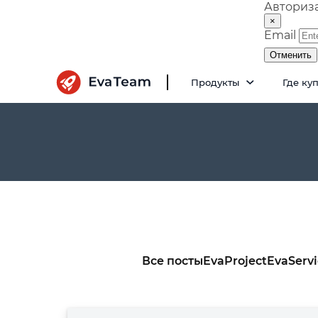
Авториз
×
Email
Отменить
Продукты
Где ку
Все посты
EvaProject
EvaServ