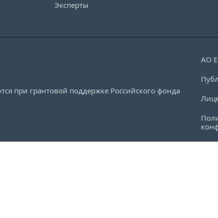
Эксперты
АО 
Публ
тся при грантовой поддержке Российского фонда
Лиц
Пол
кон